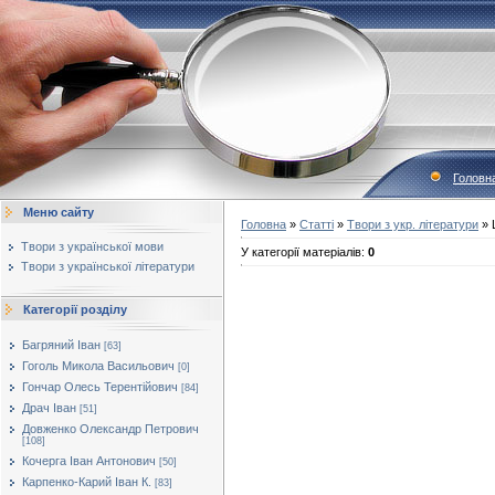
Головн
Меню сайту
Головна
»
Статті
»
Твори з укр. літератури
» 
Твори з української мови
У категорії матеріалів
:
0
Твори з української літератури
Категорії розділу
Багряний Іван
[63]
Гоголь Микола Васильович
[0]
Гончар Олесь Терентійович
[84]
Драч Іван
[51]
Довженко Олександр Петрович
[108]
Кочерга Іван Антонович
[50]
Карпенко-Карий Іван К.
[83]