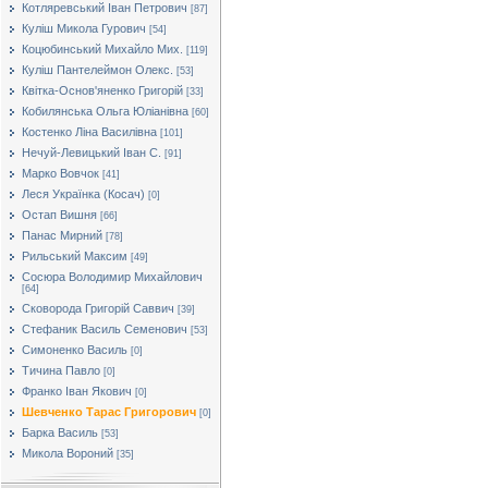
Котляревський Іван Петрович
[87]
Куліш Микола Гурович
[54]
Коцюбинський Михайло Мих.
[119]
Куліш Пантелеймон Олекс.
[53]
Квітка-Основ'яненко Григорій
[33]
Кобилянська Ольга Юліанівна
[60]
Костенко Ліна Василівна
[101]
Нечуй-Левицький Іван С.
[91]
Марко Вовчок
[41]
Леся Українка (Косач)
[0]
Остап Вишня
[66]
Панас Мирний
[78]
Рильський Максим
[49]
Сосюра Володимир Михайлович
[64]
Сковорода Григорій Саввич
[39]
Стефаник Василь Семенович
[53]
Симоненко Василь
[0]
Тичина Павло
[0]
Франко Іван Якович
[0]
Шевченко Тарас Григорович
[0]
Барка Василь
[53]
Микола Вороний
[35]