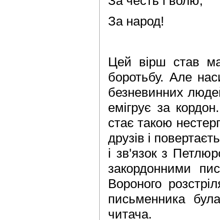
За честь і волю,
За народ!
Цей вірш став ма
боротьбу. Але нас
безневинних людей
емігрує за кордон
стає такою нестер
друзів і повертаєт
і зв'язок з Петлюр
закордонними пи
Вороного розстріл
письменника була
читача.