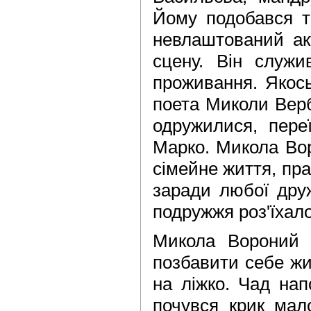
Йому подобався т
невлаштований ак
сцену. Він служи
проживання. Якос
поета Миколи Верб
одружилися, пере
Марко. Микола Вор
сімейне життя, пра
заради любої друж
подружжя роз'їхало
Микола Вороний з
позбавити себе жит
на ліжко. Чад нап
почувся крик мал