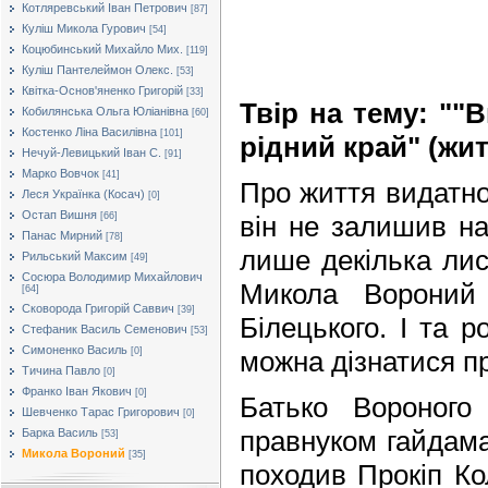
Котляревський Іван Петрович
[87]
Куліш Микола Гурович
[54]
Коцюбинський Михайло Мих.
[119]
Куліш Пантелеймон Олекс.
[53]
Квітка-Основ'яненко Григорій
[33]
Твір на тему: ""
Кобилянська Ольга Юліанівна
[60]
Костенко Ліна Василівна
[101]
рідний край" (жи
Нечуй-Левицький Іван С.
[91]
Марко Вовчок
[41]
Про життя видатног
Леся Українка (Косач)
[0]
Остап Вишня
він не залишив нам
[66]
Панас Мирний
[78]
лише декілька лист
Рильський Максим
[49]
Сосюра Володимир Михайлович
Микола Вороний
[64]
Сковорода Григорій Саввич
[39]
Білецького. І та 
Стефаник Василь Семенович
[53]
Симоненко Василь
можна дізнатися пр
[0]
Тичина Павло
[0]
Франко Іван Якович
[0]
Батько Вороного
Шевченко Тарас Григорович
[0]
правнуком гайдама
Барка Василь
[53]
Микола Вороний
[35]
походив Прокіп К