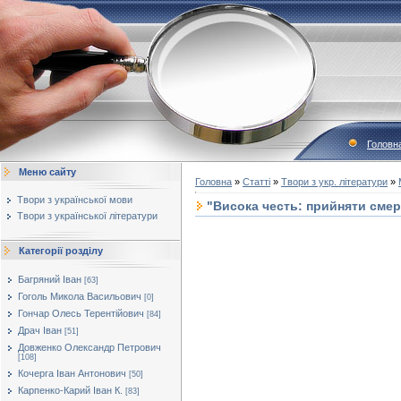
Головн
Меню сайту
Головна
»
Статті
»
Твори з укр. літератури
»
Твори з української мови
"Висока честь: прийняти смер
Твори з української літератури
Категорії розділу
Багряний Іван
[63]
Гоголь Микола Васильович
[0]
Гончар Олесь Терентійович
[84]
Драч Іван
[51]
Довженко Олександр Петрович
[108]
Кочерга Іван Антонович
[50]
Карпенко-Карий Іван К.
[83]