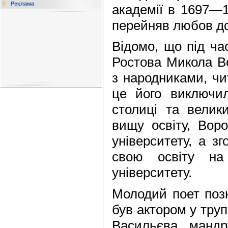
Реклама
академії в 1697—1
перейняв любов до 
Відомо, що під ча
Ростова Микола В
з народниками, чи
це його виключи
столиці та велики
вищу освіту, Воро
університету, а з
свою освіту на 
університету.
Молодий поет поз
був актором у труп
Васильєва, мандр