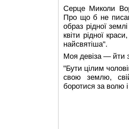
Серце Миколи Воро
Про що б не писав
образ рідної землі
квіти рідної крас
найсвятіша".
Моя девіза — йти з
"Бути цілим чолов
свою землю, свій
боротися за волю і