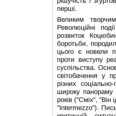
рішучість і згурто
перші.
Великим творчим
Революційні поді
розвиток Коцюби
боротьби, породил
цього є новели п
проти виступу ре
суспільства. Осно
світобачення у пр
різних соціально
широку панораму н
років ("Сміх", "Він 
"Intermezzo"). Пи
критичній ситуа