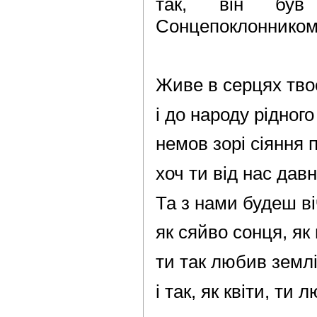
так, він був
Сонцепоклонником
Живе в серцях тво
і до народу рідног
немов зорі сіяння 
хоч ти від нас дав
Та з нами будеш ві
як сяйво сонця, як 
ти так любив землі 
і так, як квіти, ти