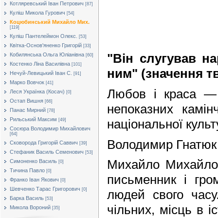
Котляревський Іван Петрович
[87]
Куліш Микола Гурович
[54]
Коцюбинський Михайло Мих.
[119]
Куліш Пантелеймон Олекс.
[53]
Квітка-Основ'яненко Григорій
[33]
"Він слугував н
Кобилянська Ольга Юліанівна
[60]
Костенко Ліна Василівна
[101]
ним" (значення т
Нечуй-Левицький Іван С.
[91]
Марко Вовчок
[41]
Любов і краса — 
Леся Українка (Косач)
[0]
Остап Вишня
[66]
непоказних камін
Панас Мирний
[78]
Рильський Максим
національної культ
[49]
Сосюра Володимир Михайлович
[64]
Володимир Гнатюк
Сковорода Григорій Саввич
[39]
Стефаник Василь Семенович
[53]
Михайло Михайло
Симоненко Василь
[0]
Тичина Павло
[0]
письменник і гро
Франко Іван Якович
[0]
Шевченко Тарас Григорович
[0]
людей свого часу.
Барка Василь
[53]
чільних, місць в іс
Микола Вороний
[35]