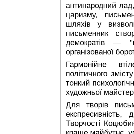
антинародний лад,
царизму, письме
шляхів у визвол
письменник створ
демократів — "
організованої боро
Гармонійне втіл
політичного зміст
тонкий психологіч
художньої майстер
Для творів письм
експресивність, 
Творчості Коцюбин
краще майбутнє, ум