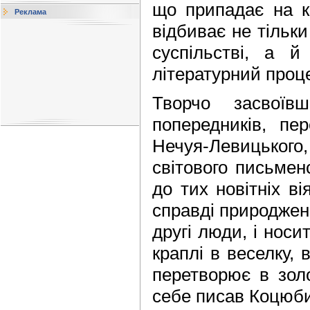
що припадає на к
Реклама
відбиває не тільки
суспільстві, а 
літературний проце
Творчо засвоїв
попередників, пе
Нечуя-Левицького
світового письмен
до тих новітніх ві
справді природжени
другі люди, і носи
краплі в веселку, 
перетворює в зол
себе писав Коцюби