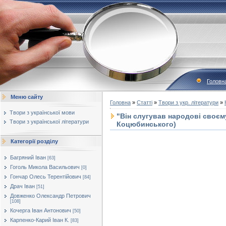
Головн
Меню сайту
Головна
»
Статті
»
Твори з укр. літератури
»
Твори з української мови
"Він слугував народові своєм
Твори з української літератури
Коцюбинського)
Категорії розділу
Багряний Іван
[63]
Гоголь Микола Васильович
[0]
Гончар Олесь Терентійович
[84]
Драч Іван
[51]
Довженко Олександр Петрович
[108]
Кочерга Іван Антонович
[50]
Карпенко-Карий Іван К.
[83]