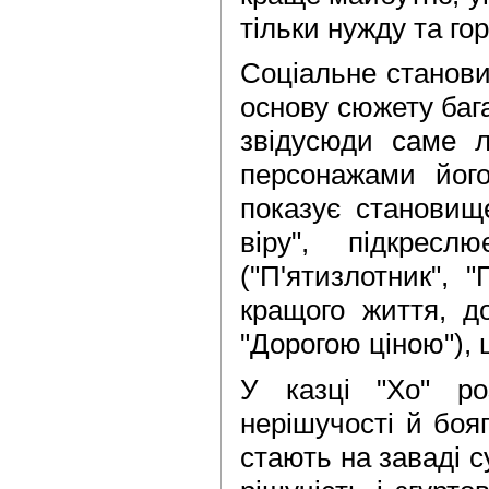
тільки нужду та гор
Соціальне станови
основу сюжету бага
звідусюди саме л
персонажами йог
показує становищ
віру", підкресл
("П'ятизлотник", 
кращого життя, до
"Дорогою ціною"), 
У казці "Хо" роз
нерішучості й бояг
стають на заваді с