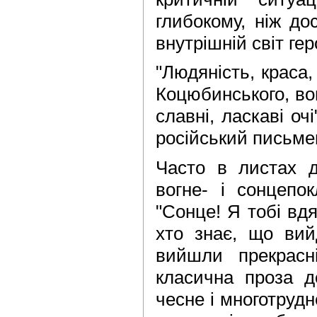
глибокому, ніж до
внутрішній світ гер
"Людяність, краса
Коцюбинського, вон
славні, ласкаві оч
російський письме
Часто в листах 
вогне- і сонцепок
"Сонце! Я тобі вд
хто знає, що вий
вийшли прекрасні
класична проза д
чесне і многотрудн