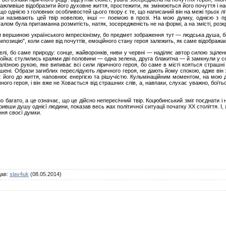
ажливіше відобразити його духовне життя, простежити, як змінюються його почуття і нас
 що однією з головних особливостей цього твору є те, що написаний він на межі трьох л
ики називають цей твір новелою, інші — поемою в прозі. На мою думку, однією з п
алом була притаманна розмитість, натяк, зосередженість не на формі, а на змісті, розкри
ти вершиною українського імпресіонізму, бо предмет зображення тут — людська душа, бо
мпозицію", коли саме від почуттів, емоційного стану героя залежить, як саме відобража
лі, бо саме природу: сонце, жайворонків, ниви у червні — наділяє автор силою зцілен
койка: стулились краями дві половини — одна зелена, друга блакитна — й замкнули у со
лізною рукою, яке випиває всі сили ліричного героя, бо саме в місті кояться страшні
овішені. Образи загиблих переслідують ліричного героя, не дають йому спокою, адже ві
 його до життя, наповнює енергією та рішучістю. Кульмінаційним моментом, на мою д
ного героя, і він вже не Ховається від страшних слів, а, навпаки, слухає уважно, бої
 багато, а це означає, що це дійсно непересічний твір. Коцюбинський зміг поєднати і 
ривши душу однієї людини, показав весь жах політичної ситуації початку XX століття. 
ння своєї думки.
дав
:
slav4uk
(08.05.2014)