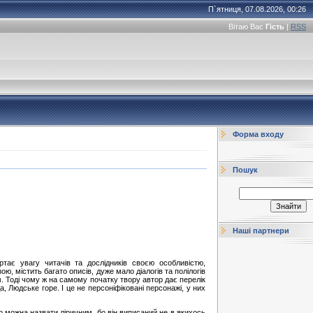
П`ятниця, 07.08.2026, 00:26
Вітаю Вас
Гість
|
RSS
Форма входу
Пошук
Наші партнери
ртає увагу читачів та дослідників своєю особливістю,
ю, містить багато описів, дуже мало діалогів та полілогів
. Тоді чому ж на самому початку твору автор дає перелік
а, Людське горе. І це не персоніфіковані персонажі, у них
го можна назвати ліричним, бо він виписаний не в якихось