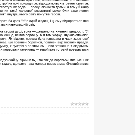
трої на лоні природи, як відроджуються втрачені сили, як
ітературних родів — епосу, лірики та драми, а тому й жанр
ричин такої жанрової розмитості може бути захоплення
тті внутрішнього світу почуттів героїв.
ротьба двох "я" в одній людині, і цьому підкоряється все
ється навколишній світ.
ня хворої душі, вона — джерело натхнення і щедрості: "Я
бі сонце, немов перлину. А я там ходжу і шукаю спокою".
 речі. Як відомо, новела була написана в часи жорстокої
н знає, що повинен боротися, повинен відстоювати правду,
умку, є зустріч з селянином, нове зіткнення з людським
ться перервати селянина — герой вже готовий повернутися
надзвичайну ліричність, і заклик до боротьби, письменник
І, я гадаю, що саме така манера письма має більший вплив