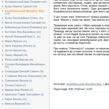
Котляревський Іван Петрович
[87]
конкретних обставинах, подіях, для автора в
міцніє його рішучість. Отож, можна сказати,
Куліш Микола Гурович
[54]
його чітко визначити важко. Одні дослідн
Коцюбинський Михайло Мих.
Коцюбинського імпресіонізмом, для якого заг
[119]
З цієї точки зору "Intermezzo" можна назва
Куліш Пантелеймон Олекс.
[53]
інше. Маємо у творі так звану "настроєву ко
Квітка-Основ'яненко Григорій
[33]
Привернув мою увагу і образ природи в нове
Кобилянська Ольга Юліанівна
[60]
тепер маю окремий світ, він наче перлова с
Природу автор протиставляє місту з його за
Костенко Ліна Василівна
[101]
реакції: сотні людей були розстріляні чи п
Нечуй-Левицький Іван С.
та вже не має на це сил. Природа повертає
[91]
горем. Це своєрідне випробування для лірич
Марко Вовчок
[41]
до міста, готовий до боротьби.
Леся Українка (Косач)
[0]
Про новелу "Intermezzo" сказано та написано
Остап Вишня
[66]
не вдавався до гучних лозунгів, а лише розк
на читача, ніж постійний заклик та нав'язува
Панас Мирний
[78]
Рильський Максим
[49]
Сосюра Володимир Михайлович
[64]
Сковорода Григорій Саввич
[39]
Стефаник Василь Семенович
[53]
Симоненко Василь
[0]
Категорія
:
Коцюбинський Михайло Мих.
|
До
Тичина Павло
[0]
Переглядів
:
836
|
Рейтинг
:
0.0
/
0
Франко Іван Якович
[0]
Шевченко Тарас Григорович
[0]
Барка Василь
[53]
Микола Вороний
[35]