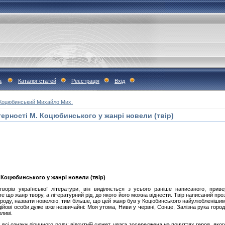
а
Каталог статей
Реєстрація
Вхід
Коцюбинський Михайло Мих.
ерності М. Коцюбинського у жанрі новели (твір)
 Коцюбинського у жанрі новели (твір)
ворів української літератури, він виділяється з усього раніше написаного, приве
е що жанр твору, а літературний рід, до якого його можна віднести. Твір написаний прозо
го роду, назвати новелою, тим більше, що цей жанр був у Коцюбинського найулюбленішим
 дійові особи дуже вже незвичайні: Моя утома, Ниви у червні, Сонце, Залізна рука город
ливі.
 всі ознаки ліричного роду: відсутній сюжет, увага зосереджена на почуттях героя, яко