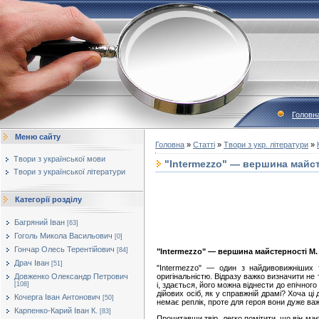
Головн
Меню сайту
Головна
»
Статті
»
Твори з укр. літератури
»
Твори з української мови
"Intermezzo" — вершина майст
Твори з української літератури
Категорії розділу
Багряний Іван
[63]
Гоголь Микола Васильович
[0]
Гончар Олесь Терентійович
[84]
"Intermezzo" — вершина майстерності М.
Драч Іван
[51]
"Intermezzo" — один з найдивовижніших т
оригінальністю. Відразу важко визначити не т
Довженко Олександр Петрович
і, здається, його можна віднести до епічно
[108]
дійових осіб, як у справжній драмі? Хоча ці
Кочерга Іван Антонович
[50]
немає реплік, проте для героя вони дуже важ
Карпенко-Карий Іван К.
[83]
Прочитавши твір, легко помітити, що він має