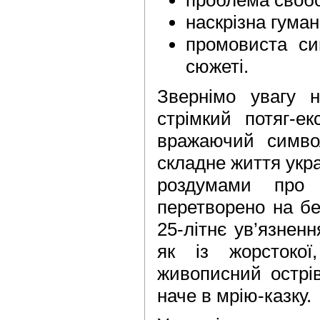
наскрізна гума
промовиста си
сюжеті.
Звернімо увагу н
стрімкий потяг-е
вражаючий симво
складне життя укра
роздумами про 
перетворено на бе
25-літнє ув’язненн
як із жорстокої
живописний острі
наче в мрію-казку.