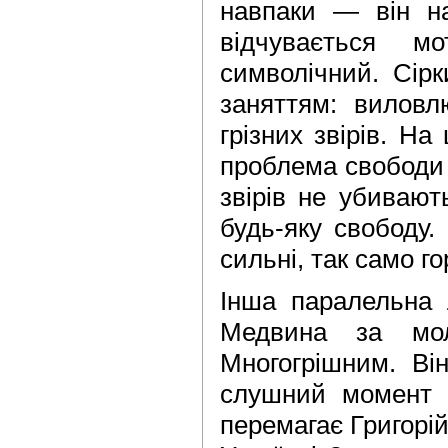
навпаки — він на
відчувається м
символічний. Сір
заняттям: виловл
грізних звірів. Н
проблема свободи 
звірів не убивают
будь-яку свободу.
сильні, так само го
Інша паралельна
Медвина за мо­л
Многогрішним. Ві
слушний момент 
перемагає Григорій