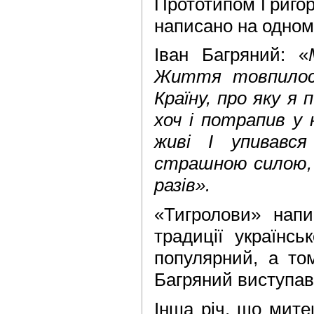
Прототипом Григор
написано на одном
Іван Багряний: «
Життя товпилося
Країну, про яку я 
хоч і потрапив у
живі І упивав
страшною силою, 
разів».
«Тигролови» напи
традиції укра­їнс
популярний, а то
Багряний виступав
Інша річ, що митец