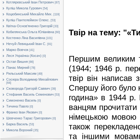
Котляревський Іван Петрович
[87]
Куліш Микола Гурович
[54]
Коцюбинський Михайло Мих.
[119]
Куліш Пантелеймон Олекс.
[53]
Квітка-Основ'яненко Григорій
[33]
Твір на тему: "«Т
Кобилянська Ольга Юліанівна
[60]
Костенко Ліна Василівна
[101]
Нечуй-Левицький Іван С.
[91]
Марко Вовчок
[41]
Леся Українка (Косач)
Першим великим т
[0]
Остап Вишня
[66]
(1944; 1946 р. пе
Панас Мирний
[78]
Рильський Максим
[49]
твір він написав з
Сосюра Володимир Михайлович
[64]
Спершу його було 
Сковорода Григорій Саввич
[39]
Стефаник Василь Семенович
година» в 1944 р.
[53]
Симоненко Василь
[0]
ванцям прочитати 
Тичина Павло
[0]
Франко Іван Якович
[0]
німецькою мовою 
Шевченко Тарас Григорович
[0]
також перекладен
Барка Василь
[53]
Микола Вороний
[35]
та іншими мовами