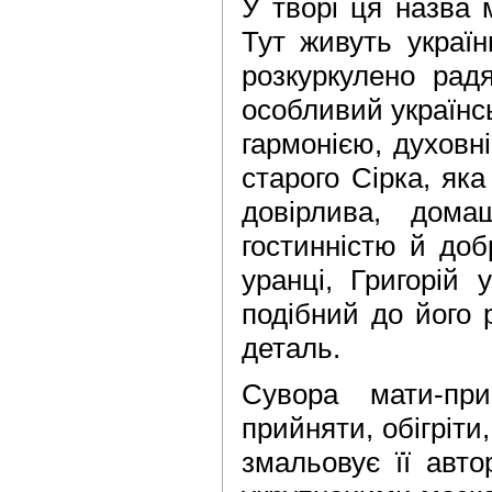
У творі ця назва м
Тут живуть українц
розкуркулено рад
особ­ливий українс
гармонією, ду­ховн
старого Сірка, як
довірли­ва, дом
гостинністю й доб
уранці, Григорій 
подібний до його 
деталь.
Сувора мати-при
прийняти, обігріти
змальовує її авто