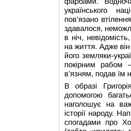
фарбами. Водноч
українського на
пов’язано втілення
здавалося, неможл
в ніч, невідоміст
на життя. Адже він
його земляки-украї
покірним рабом 
в’язням, подав їм 
В образі Григор
допомогою багат
наголошує на важ
історії народу. На
спогадами про Хо