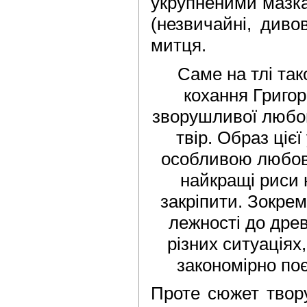
укрупненими мазкам
(незвичайні, диво
митця.
Саме на тлі так
кохання Григор
зворушливої любов
твір. Образ цієї
особливою любов’
найкращі риси на
закріпити. Зокрем
лежності до древн
різних ситуаціях
закономірно поє
Проте сюжет твору