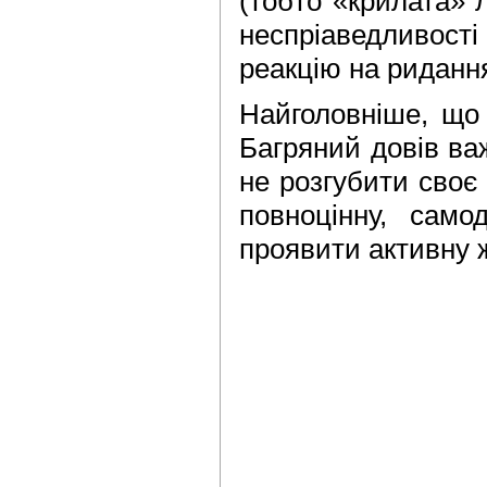
(тобто «крилата» 
неспріаведливості
реакцію на ридання
Найголовніше, що 
Багряний довів ва
не розгубити своє 
повноцінну, само
проявити активну 