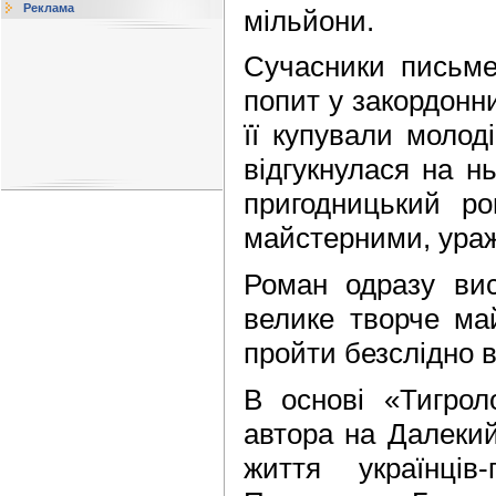
Реклама
мільйони.
Сучасники письме
попит у за­кордонн
її купували молод
відгукнулася на н
пригодницький р
майс­терними, ура
Роман одразу вис
велике творче май
пройти безслідно в
В основі «Тигрол
автора на Далекий 
життя українців