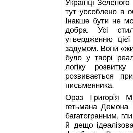
Українці Зеленого
тут уособлено в о
Інакше бути не м
добра. Усі стил
утвердженню цієї 
задумом. Вони «жив
було у творі реал
логіку розвитку
розвивається пр
письменника.
Ораз Григорія Мн
гетьмана Демо­на 
багатогранним, гл
й дещо ідеалізова