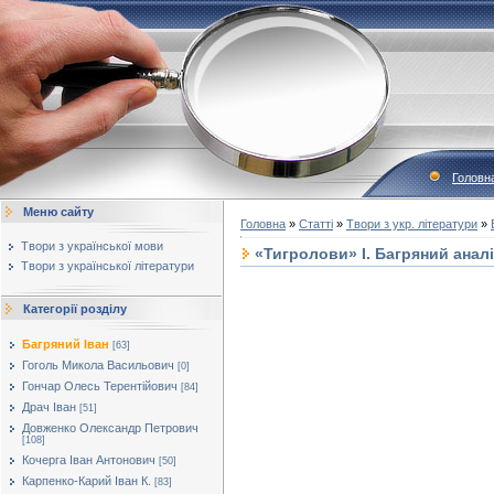
Головн
Меню сайту
Головна
»
Статті
»
Твори з укр. літератури
»
Твори з української мови
«Тигролови» І. Багряний аналі
Твори з української літератури
Категорії розділу
Багряний Іван
[63]
Гоголь Микола Васильович
[0]
Гончар Олесь Терентійович
[84]
Драч Іван
[51]
Довженко Олександр Петрович
[108]
Кочерга Іван Антонович
[50]
Карпенко-Карий Іван К.
[83]