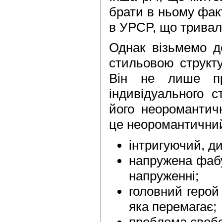
брати в ньому фак
в УPCP, що тривало
Однак візьмемо до
стильовою струк­т
Він не лише пр
індивідуального 
його неоромантич
це неоромантичний
інтригуючий, д
напружена фабу
напруженні;
головний герой
яка перемагає;
проблема свобо