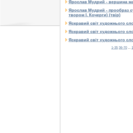
Ярослав Мудрий - вершина май
Ярослав Мудрий - прообраз с
твором І. Кочерги) (твір)
Яскравий світ художнього сло
Яскравий світ художнього сло
Яскравий світ художнього сло
1-35
36-70
...