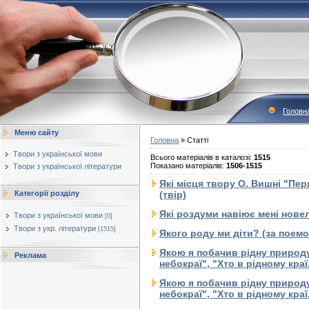
Головн
Меню сайту
Головна
»
Статті
Твори з української мови
Всього матеріалів в каталозі
:
1515
Показано матеріалів
:
1506-1515
Твори з української літератури
Які місця твору О. Вишні "Пе
Категорії розділу
(твір)
Які роздуми навіює мені нове
Твори з української мови
[0]
Твори з укр. літератури
[1515]
Якого роду ми діти? (за поем
Якою я побачив рідну природу 
Реклама
небокраї", "Хто в рідному краї.
Якою я побачив рідну природу 
небокраї", "Хто в рідному краї.