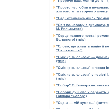
"Пророче наш, моя ти доне!" 
"Просто не любив я печальних
життєвого та творчого шляху
"Сад Гетсиманський" - "роман
"Світ по-новому відкривати, п
М. Рильського)
"Серце кожного поета і романт
Багряного) (твір)
"Слово, що живить надію й пе
"Євшан-зілля")
"Сміх крізь сльози" — доміна
(твір)
"Сміх крізь сльози" в п'єсах І
"Сміх крізь сльози" у повісті
(твір)
"Собор" О. Гончара — роман-
"Собори душ своїх бережіть, д
Гончара "Собор")
"Сцена — мій кумир..." (життя 