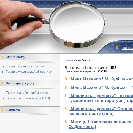
Головн
Меню сайту
Головна
»
Статті
Твори з української мови
Всього матеріалів в каталозі
:
1515
Показано матеріалів
:
71-105
Твори з української літератури
"Мина Мазайло" М. Куліша - ком
Категорії розділу
"Мина Мазайло" М. Куліша — "
Твори з української мови
[0]
"Мисливські усмішки" - яскрав
Твори з укр. літератури
[1515]
гумористичній літературі (твір
"Мисливські усмішки" Остапа 
Реклама
зеленого листу (твір)
"Митець і в калюжах повинен б
О. Довженка)