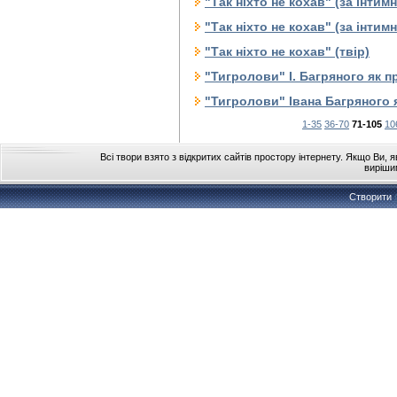
"Так ніхто не кохав" (за інти
"Так ніхто не кохав" (за інти
"Так ніхто не кохав" (твір)
"Тигролови" І. Багряного як п
"Тигролови" Івана Багряного я
1-35
36-70
71-105
10
Всі твори взято з відкритих сайтів простору інтернету. Якщо Ви, 
виріши
Створити