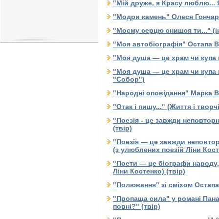
"Мій друже, я Красу люблю... Я
"Модри камень" Олеся Гончара
"Моєму серцю снишся ти..." (і
"Моя автобіографія" Остапа В
"Моя душа — це храм чи купа 
"Моя душа — це храм чи купа 
"Собор")
"Народні оповідання" Марка Во
"Отак і пишу..." (Життя і твор
"Поезія - це завжди неповторн
(твір)
"Поезія — це завжди неповтор
(з улюблених поезій Ліни Кост
"Поети — це біографи народу, 
Ліни Костенко) (твір)
"Полювання" зі сміхом Остапа
"Пропаща сила" у романі Пана
повні?" (твір)